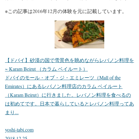
※この記事は2016年12月の体験を元に記載しています。
【ドバイ】砂漠の国で雪景色を眺めながらレバノン料理を
~ Karam Beirut （カラム ベイルート）
ドバイのモール・オブ・ジ・エミレーツ（Mall of the
Emirates）にあるレバノン料理店のカラム ベイルート
（Karam Beirut）に行きました。レバノン料理を食べるの
は初めてです。日本で暮らしているとレバノン料理ってあ
まり...
yoshi-tabi.com
2018.12.25