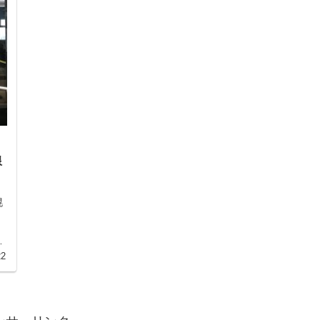
幌
線
幌
日
ま
22