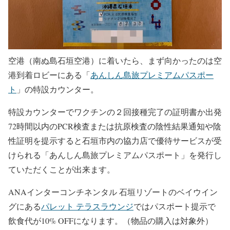
空港（南ぬ島石垣空港）に着いたら、まず向かったのは空
港到着ロビーにある「
あんしん島旅プレミアムパスポー
ト
」の特設カウンター。
特設カウンターでワクチンの２回接種完了の証明書か出発
72時間以内のPCR検査または抗原検査の陰性結果通知や陰
性証明を提示すると石垣市内の協力店で優待サービスが受
けられる「あんしん島旅プレミアムパスポート」を発行し
ていただくことが出来ます。
ANAインターコンチネンタル 石垣リゾートのベイウイン
グにある
パレット テラスラウンジ
ではパスポート提示で
飲食代が10% OFFになります。（物品の購入は対象外）