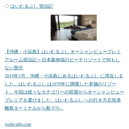
◇
はいむるぶし 宿泊記
【沖縄・小浜島】はいむるぶし オーシャンビュープレミ
アルーム宿泊記 ~ 日本最南端のビーチリゾートで何もし
ない贅沢
2019年3月、沖縄・小浜島にあるはいむるぶし に滞在しま
した。はいむるぶし は1979年に開業した老舗のリゾー
ト。今回は様々なカテゴリーの部屋からオーシャンビュー
プレミアを選びました。はいむるぶし への行き方石垣港
離島ターミナルから船で小...
yoshi-tabi.com