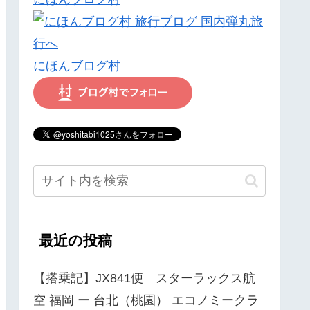
にほんブログ村
最近の投稿
【搭乗記】JX841便 スターラックス航
空 福岡 ー 台北（桃園） エコノミークラ