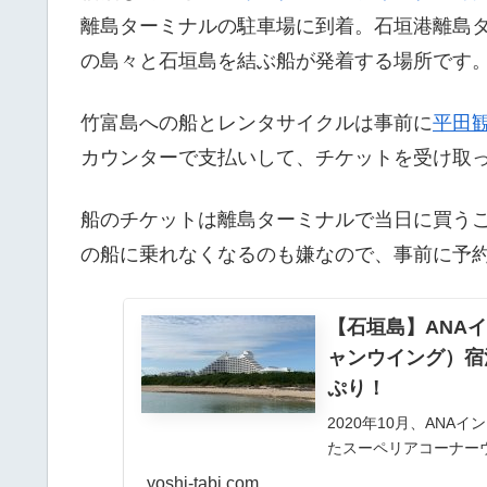
離島ターミナルの駐車場に到着。石垣港離島タ
の島々と石垣島を結ぶ船が発着する場所です
竹富島への船とレンタサイクルは事前に
平田
カウンターで支払いして、チケットを受け取
船のチケットは離島ターミナルで当日に買う
の船に乗れなくなるのも嫌なので、事前に予
【石垣島】ANA
ャンウイング）宿
ぷり！
2020年10月、AN
たスーペリアコーナー
について記載していま
yoshi-tabi.com