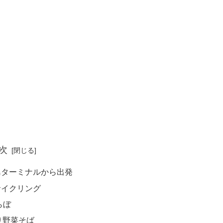
次
島ターミナルから出発
サイクリング
らぼ
り野菜そば