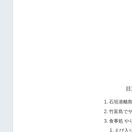
目
石垣港離
竹富島で
食事処 や
えび入