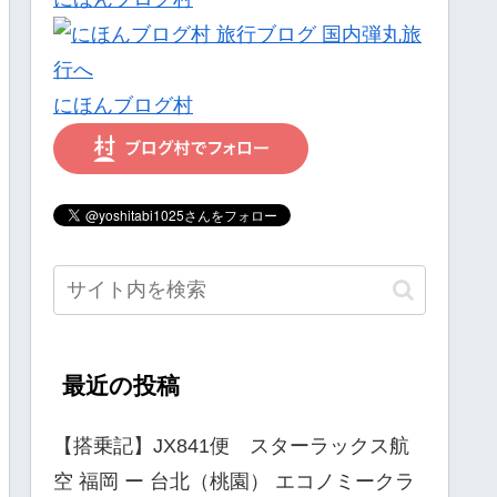
にほんブログ村
最近の投稿
【搭乗記】JX841便 スターラックス航
空 福岡 ー 台北（桃園） エコノミークラ