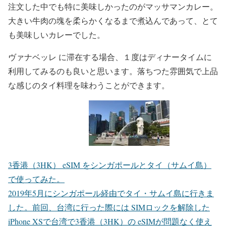
注文した中でも特に美味しかったのがマッサマンカレー。
大きい牛肉の塊を柔らかくなるまで煮込んであって、とて
も美味しいカレーでした。
ヴァナベッレ に滞在する場合、１度はディナータイムに
利用してみるのも良いと思います。落ちつた雰囲気で上品
な感じのタイ料理を味わうことができます。
3香港（3HK） eSIM をシンガポールとタイ（サムイ島）
で使ってみた。
2019年5月にシンガポール経由でタイ・サムイ島に行きま
した。前回、台湾に行った際には SIMロックを解除した
iPhone XSで台湾で3香港（3HK）の eSIMが問題なく使え