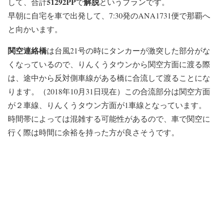
51292PP
解脱
して、合計
で
というプランです。
早朝に自宅を車で出発して、7:30発のANA1731便で那覇へ
と向かいます。
関空連絡橋
は台風21号の時にタンカーが激突した部分がな
くなっているので、りんくうタウンから関空方面に渡る際
は、途中から反対側車線がある橋に合流して渡ることにな
ります。（2018年10月31日現在）この合流部分は関空方面
が２車線、りんくうタウン方面が1車線となっています。
時間帯によっては混雑する可能性があるので、
車で関空に
行く際は時間に余裕を持った方が良さそうです。