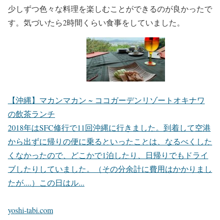
少しずつ色々な料理を楽しむことができるのが良かったで
す。気づいたら2時間くらい食事をしていました。
【沖縄】マカンマカン ~ ココガーデンリゾートオキナワ
の飲茶ランチ
2018年はSFC修行で11回沖縄に行きました。到着して空港
から出ずに帰りの便に乗るといったことは、なるべくした
くなかったので、どこかで1泊したり、日帰りでもドライ
ブしたりしていました。（その分余計に費用はかかりまし
たが....）この日はル...
yoshi-tabi.com