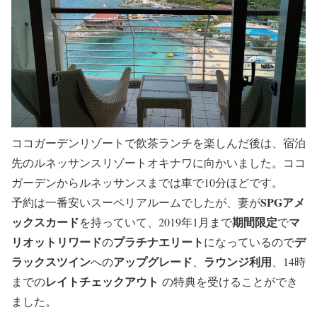
ココガーデンリゾートで飲茶ランチを楽しんだ後は、宿泊
先のルネッサンスリゾートオキナワに向かいました。ココ
ガーデンからルネッサンスまでは車で10分ほどです。
SPGアメ
予約は一番安いスーペリアルームでしたが、妻が
ックスカード
期間限定
マ
を持っていて、2019年1月まで
で
リオットリワード
プラチナエリート
デ
の
になっているので
ラックスツイン
アップグレード
ラウンジ利用
への
、
、14時
レイトチェックアウト
までの
の特典を受けることができ
ました。