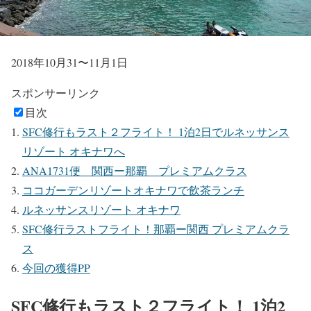
2018年10月31〜11月1日
スポンサーリンク
目次
SFC修行もラスト２フライト！ 1泊2日でルネッサンス
リゾート オキナワへ
ANA1731便 関西ー那覇 プレミアムクラス
ココガーデンリゾートオキナワで飲茶ランチ
ルネッサンスリゾート オキナワ
SFC修行ラストフライト！那覇ー関西 プレミアムクラ
ス
今回の獲得PP
SFC修行もラスト２フライト！ 1泊2