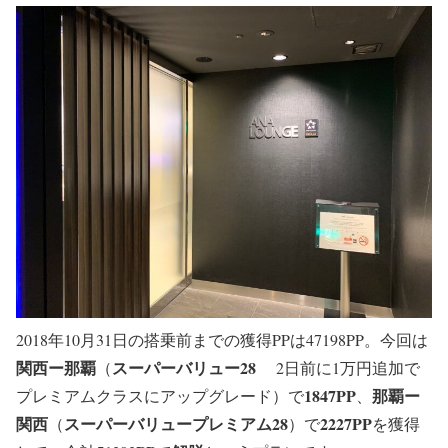
2018年10月31日の搭乗前までの獲得PPは47198PP。今回は
関西ー那覇
スーパーバリュー28
（
2日前に1万円追加で
1847PP
那覇ー
プレミアムクラスにアップグレード
）で
、
関西
スーパーバリュープレミアム28
2227PP
（
）で
を獲得