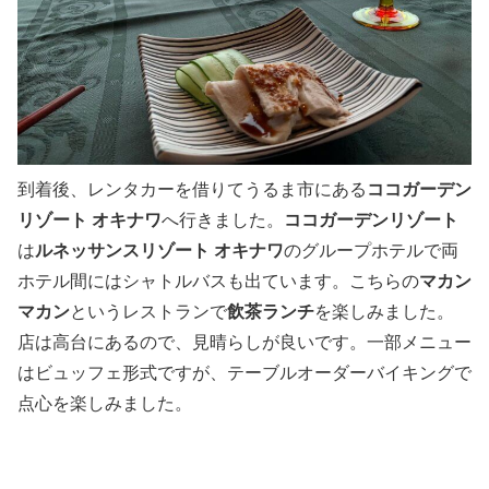
ココガーデン
到着後、レンタカーを借りてうるま市にある
リゾート オキナワ
ココガーデンリゾート
へ行きました。
ルネッサンスリゾート オキナワ
は
のグループホテルで両
マカン
ホテル間にはシャトルバスも出ています。こちらの
マカン
飲茶ランチ
というレストランで
を楽しみました。
店は高台にあるので、見晴らしが良いです。一部メニュー
はビュッフェ形式ですが、テーブルオーダーバイキングで
点心を楽しみました。