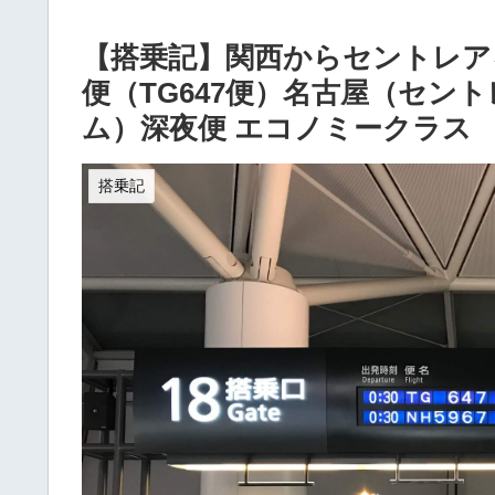
【搭乗記】関西からセントレアを
便（TG647便）名古屋（セン
ム）深夜便 エコノミークラス
搭乗記