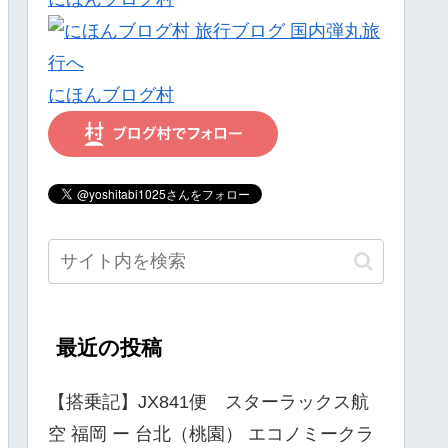
にほんブログ村
最近の投稿
【搭乗記】JX841便 スターラックス航
空 福岡 ー 台北（桃園） エコノミークラ