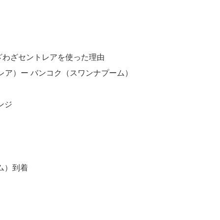
ざわざセントレアを使った理由
トレア）ー バンコク（スワンナプーム）
ンジ
ム）到着