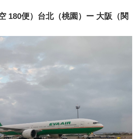
空 180便）台北（桃園）ー 大阪（関