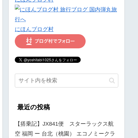
にほんブログ村
最近の投稿
【搭乗記】JX841便 スターラックス航
空 福岡 ー 台北（桃園） エコノミークラ