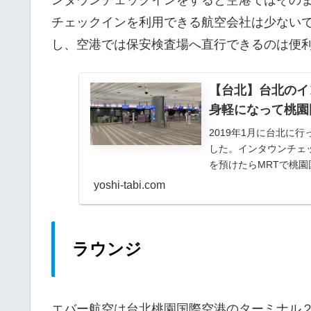
チェックインを利用できる航空会社は少ない
し、空港では保安検査場へ直行できるのは便
【台北】台北のイ
身軽になって桃園
2019年1月に台北に
した。インタウンチェ
を預けたらMRTで桃
す。※ その後、...
yoshi-tabi.com
ラウンジ
エバー航空は台北桃園国際空港のターミナル