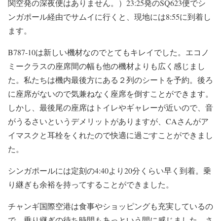
関空発の深夜便はありません。）23:25発のSQ623便でシ
ンガポール経由でサムイに行くと、現地には8:55に到着し
ます。
B787-10は新しい機材なのでとてもキレイでした。エコノ
ミークラスの座席間の幅も他の機材よりも広く感じまし
た。私たちは機内最後方にある２列のシートを予約。後ろ
に座席がないので気兼ねなく座席を倒すことができます。
しかし、最後尾の座席はトイレやギャレーが近いので、音
がうるさいというデメリットがありますが、CAさんがア
イマスクと耳栓をくれたので快適に過ごすことができまし
た。
シンガポールには定刻の4:40より20分くらい早く到着。乗
り継ぎも余裕を持ってすることができました。
チャンギ国際空港は食事やショッピングも充実しているの
で、乗り継ぎの待ち時間もあっという間に感じました。さ