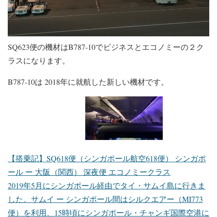
SQ623便の機材はB787-10でビジネスとエコノミーの２ク
ラスになります。
B787-10は 2018年に就航した新しい機材です。
【搭乗記】SQ618便（シンガポール航空618便） シンガポ
ール ー 大阪（関西） 深夜便 エコノミークラス
2019年5月にシンガポール経由でタイ・サムイ島に行きま
した。サムイ ー シンガポール間はシルクエアー（MI773
便）を利用、15時頃にシンガポール・チャンギ国際空港に