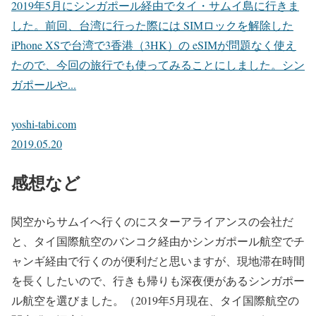
2019年5月にシンガポール経由でタイ・サムイ島に行きま
した。前回、台湾に行った際には SIMロックを解除した
iPhone XSで台湾で3香港（3HK）の eSIMが問題なく使え
たので、今回の旅行でも使ってみることにしました。シン
ガポールや...
yoshi-tabi.com
2019.05.20
感想など
関空からサムイへ行くのにスターアライアンスの会社だ
と、タイ国際航空のバンコク経由かシンガポール航空でチ
ャンギ経由で行くのが便利だと思いますが、現地滞在時間
を長くしたいので、行きも帰りも深夜便があるシンガポー
ル航空を選びました。（2019年5月現在、タイ国際航空の