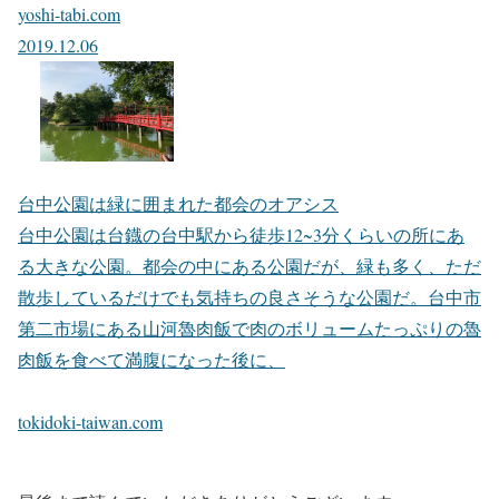
yoshi-tabi.com
2019.12.06
台中公園は緑に囲まれた都会のオアシス
台中公園は台鐡の台中駅から徒歩12~3分くらいの所にあ
る大きな公園。都会の中にある公園だが、緑も多く、ただ
散歩しているだけでも気持ちの良さそうな公園だ。台中市
第二市場にある山河魯肉飯で肉のボリュームたっぷりの魯
肉飯を食べて満腹になった後に、
tokidoki-taiwan.com